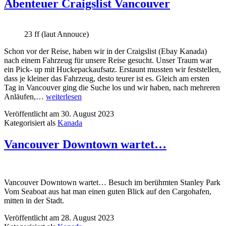
Abenteuer Craigslist Vancouver
23 ff (laut Annouce)
Schon vor der Reise, haben wir in der Craigslist (Ebay Kanada)
nach einem Fahrzeug für unsere Reise gesucht. Unser Traum war
ein Pick- up mit Huckepackaufsatz. Erstaunt mussten wir feststellen,
dass je kleiner das Fahrzeug, desto teurer ist es. Gleich am ersten
Tag in Vancouver ging die Suche los und wir haben, nach mehreren
Abenteuer
Anläufen,…
weiterlesen
Craigslist
Veröffentlicht am
30. August 2023
Vancouver
Kategorisiert als
Kanada
Vancouver Downtown wartet…
Vancouver Downtown wartet… Besuch im berühmten Stanley Park
Vom Seaboat aus hat man einen guten Blick auf den Cargohafen,
mitten in der Stadt.
Veröffentlicht am
28. August 2023