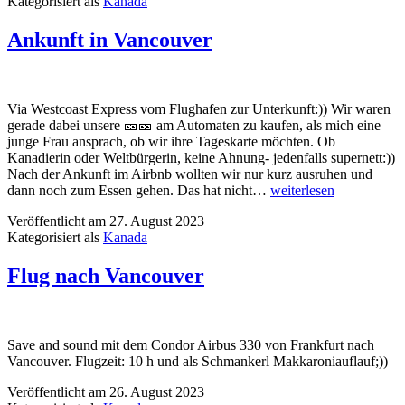
Kategorisiert als
Kanada
Ankunft in Vancouver
Via Westcoast Express vom Flughafen zur Unterkunft:)) Wir waren
gerade dabei unsere 🎫🎫 am Automaten zu kaufen, als mich eine
junge Frau ansprach, ob wir ihre Tageskarte möchten. Ob
Kanadierin oder Weltbürgerin, keine Ahnung- jedenfalls supernett:))
Nach der Ankunft im Airbnb wollten wir nur kurz ausruhen und
Ankunft
dann noch zum Essen gehen. Das hat nicht…
weiterlesen
in
Veröffentlicht am
27. August 2023
Vancouver
Kategorisiert als
Kanada
Flug nach Vancouver
Save and sound mit dem Condor Airbus 330 von Frankfurt nach
Vancouver. Flugzeit: 10 h und als Schmankerl Makkaroniauflauf;))
Veröffentlicht am
26. August 2023