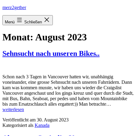
Zum
merz2gether
Inhalt
springen
Menü
Schließen
Monat:
August 2023
Sehnsucht nach unseren Bikes..
Schon nach 3 Tagen in Vancouver hatten wir, unabhängig
voneinander, eine grosse Sehnsucht nach unseren Fahrrädern. Dann
kam was kommen musste, wir haben uns wieder die Craigslist
Vancouver angeschaut und los gings kreuz und quer durch die Stadt,
mit Bus, Bahn, Seaboat, per pedes und haben vom Mountainbike
Sehnsucht
bis zum Ersatzschlauch alles ergattert:)) Man betrachte…
nach
weiterlesen
unseren
Veröffentlicht am
30. August 2023
Bikes..
Kategorisiert als
Kanada