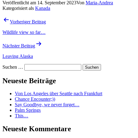
Veröffentlicht am
14. September 2023
Von
Maria-Andrea
Kategorisiert als
Kanada
Beitragsnavigation
Vorheriger Beitrag
Wildlife view so far…
Nächster Beitrag
Leaving Alaska
Suchen …
Neueste Beiträge
Von Los Angeles über Seattle nach Frankfurt
Chance Encounter;))
Say Goodbye, we never forget…
Palm Springs
This…
Neueste Kommentare