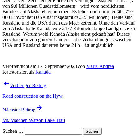
Mehr als ein Sechstel der Fläche der Vereinigten Staaten – circa 1,7
von 9,8 Millionen Quadratkilometern – wird vom nördlichsten
Bundesstaat Alaska eingenommen. Es leben dort nur ungefähr 710
000 Einwohner (USA hat insgesamt ca.323 Millionen). Heute sind
Russland und die USA durch das Meer getrennt. Ohne den Verkauf
von Alaska hätte Kanada eine 2477 Kilometer lange Landgrenze zu
Russland. Warum wohl Kanada Alaska nicht gekauft hat? Dieses
verschachern von ganzen Ländern – die Verhandlungen zwischen
USA und Russland dauerten keine 24 h – ist unglaublich.
Veröffentlicht am
17. September 2023
Von
Maria-Andrea
Kategorisiert als
Kanada
Beitragsnavigation
Vorheriger Beitrag
Road construction on the Hyw
Nächster Beitrag
Mt. Maichen Watson Lake Trail
Suchen …