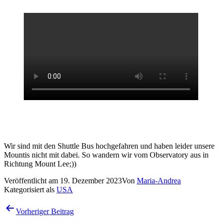
Wir sind mit den Shuttle Bus hochgefahren und haben leider unsere
Mountis nicht mit dabei. So wandern wir vom Observatory aus in
Richtung Mount Lee;))
Veröffentlicht am
19. Dezember 2023
Von
Maria-Andrea
Kategorisiert als
USA
Beitragsnavigation
Vorheriger Beitrag