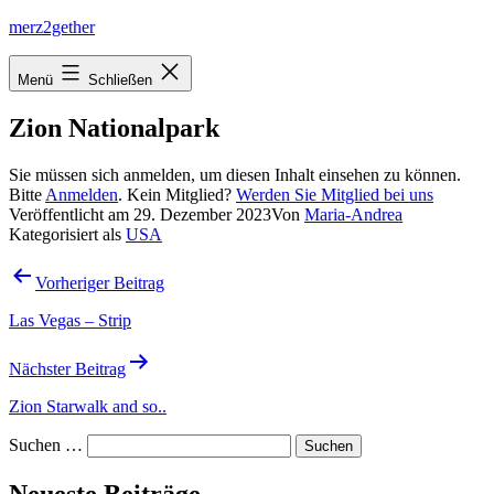
Zum
merz2gether
Inhalt
springen
Menü
Schließen
Zion Nationalpark
Sie müssen sich anmelden, um diesen Inhalt einsehen zu können.
Bitte
Anmelden
. Kein Mitglied?
Werden Sie Mitglied bei uns
Veröffentlicht am
29. Dezember 2023
Von
Maria-Andrea
Kategorisiert als
USA
Beitragsnavigation
Vorheriger Beitrag
Las Vegas – Strip
Nächster Beitrag
Zion Starwalk and so..
Suchen …
Neueste Beiträge