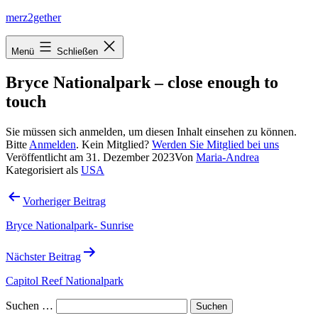
Zum
merz2gether
Inhalt
springen
Menü
Schließen
Bryce Nationalpark – close enough to
touch
Sie müssen sich anmelden, um diesen Inhalt einsehen zu können.
Bitte
Anmelden
. Kein Mitglied?
Werden Sie Mitglied bei uns
Veröffentlicht am
31. Dezember 2023
Von
Maria-Andrea
Kategorisiert als
USA
Beitragsnavigation
Vorheriger Beitrag
Bryce Nationalpark- Sunrise
Nächster Beitrag
Capitol Reef Nationalpark
Suchen …