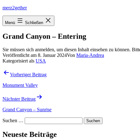
Zum
merz2gether
Inhalt
springen
Menü
Schließen
Grand Canyon – Entering
Sie müssen sich anmelden, um diesen Inhalt einsehen zu können. Bit
Veröffentlicht am
8. Januar 2024
Von
Maria-Andrea
Kategorisiert als
USA
Beitragsnavigation
Vorheriger Beitrag
Monument Valley
Nächster Beitrag
Grand Canyon – Sunrise
Suchen …
Neueste Beiträge