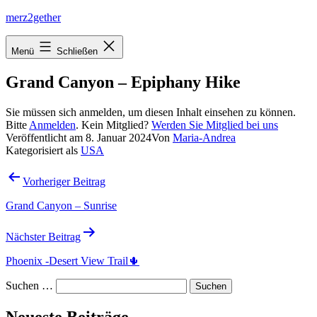
Zum
merz2gether
Inhalt
springen
Menü
Schließen
Grand Canyon – Epiphany Hike
Sie müssen sich anmelden, um diesen Inhalt einsehen zu können.
Bitte
Anmelden
. Kein Mitglied?
Werden Sie Mitglied bei uns
Veröffentlicht am
8. Januar 2024
Von
Maria-Andrea
Kategorisiert als
USA
Beitragsnavigation
Vorheriger Beitrag
Grand Canyon – Sunrise
Nächster Beitrag
Phoenix -Desert View Trail🌵
Suchen …
Neueste Beiträge